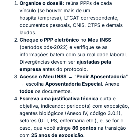
Organize o dossiê
: reúna PPPs de cada
vínculo (se houver mais de um
hospital/empresa), LTCAT correspondente,
documentos pessoais, CNIS, CTPS e demais
laudos.
Cheque o PPP eletrônico
no
Meu INSS
(períodos pós-2022) e verifique se as
informações batem com sua realidade laboral.
Divergências devem ser
ajustadas pela
empresa
antes do protocolo.
Acesse o Meu INSS
→ “
Pedir Aposentadoria
”
→ escolha
Aposentadoria Especial
. Anexe
todos
os documentos.
Escreva uma justificativa técnica
curta e
objetiva, indicando: período(s) com exposição,
agentes biológicos (Anexo IV, código 3.0.1),
setores (UTI, PS, enfermaria etc.), e, se for o
caso, que você atinge
86 pontos
na transição
com
25 anos de exposição
.