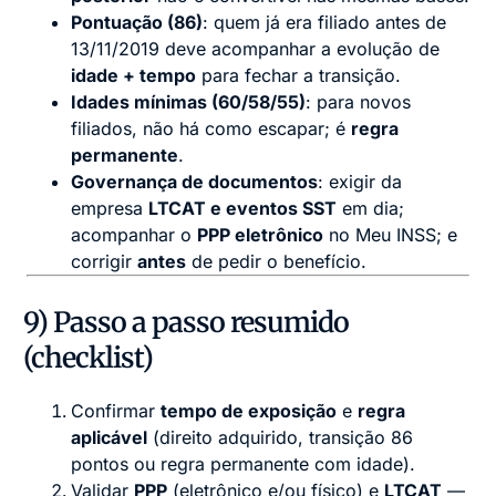
Pontuação (86)
: quem já era filiado antes de
13/11/2019 deve acompanhar a evolução de
idade + tempo
para fechar a transição.
Idades mínimas (60/58/55)
: para novos
filiados, não há como escapar; é
regra
permanente
.
Governança de documentos
: exigir da
empresa
LTCAT e eventos SST
em dia;
acompanhar o
PPP eletrônico
no Meu INSS; e
corrigir
antes
de pedir o benefício.
9) Passo a passo resumido
(checklist)
Confirmar
tempo de exposição
e
regra
aplicável
(direito adquirido, transição 86
pontos ou regra permanente com idade).
Validar
PPP
(eletrônico e/ou físico) e
LTCAT
—