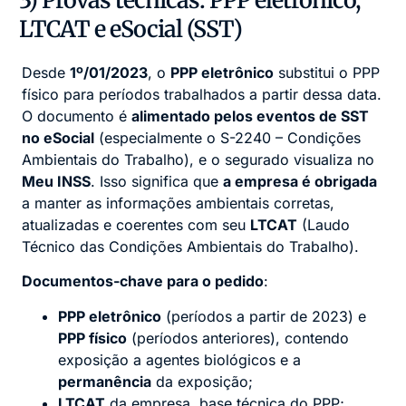
LTCAT e eSocial (SST)
Desde
1º/01/2023
, o
PPP eletrônico
substitui o PPP
físico para períodos trabalhados a partir dessa data.
O documento é
alimentado pelos eventos de SST
no eSocial
(especialmente o S-2240 – Condições
Ambientais do Trabalho), e o segurado visualiza no
Meu INSS
. Isso significa que
a empresa é obrigada
a manter as informações ambientais corretas,
atualizadas e coerentes com seu
LTCAT
(Laudo
Técnico das Condições Ambientais do Trabalho).
Documentos-chave para o pedido
:
PPP eletrônico
(períodos a partir de 2023) e
PPP físico
(períodos anteriores), contendo
exposição a agentes biológicos e a
permanência
da exposição;
LTCAT
da empresa, base técnica do PPP;