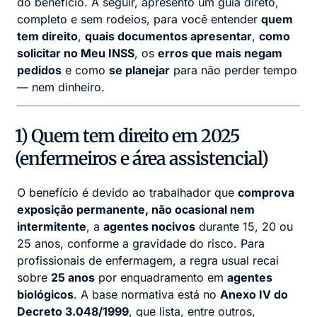
do benefício. A seguir, apresento um guia direto,
completo e sem rodeios, para você entender
quem
tem direito
,
quais documentos apresentar
,
como
solicitar no Meu INSS
, os
erros que mais negam
pedidos
e como
se planejar
para não perder tempo
— nem dinheiro.
1) Quem tem direito em 2025
(enfermeiros e área assistencial)
O benefício é devido ao trabalhador que
comprova
exposição permanente, não ocasional nem
intermitente
, a
agentes nocivos
durante 15, 20 ou
25 anos, conforme a gravidade do risco. Para
profissionais de enfermagem, a regra usual recai
sobre
25 anos
por enquadramento em
agentes
biológicos
. A base normativa está no
Anexo IV do
Decreto 3.048/1999
, que lista, entre outros,