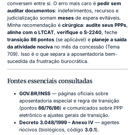
conversem entre si. O erro mais caro é
pedir sem
auditar documentos
: indeferimentos, recursos e
judicialização somam
meses
de espera evitáveis.
Minha recomendação é
cirúrgica
:
audite seus PPPs
,
alinhe com o LTCAT
,
verifique o S-2240
, feche
transição 86 pontos
(se aplicável) e
planeje a saída
da atividade nociva
no mês da concessão (Tema
709). Isso é o que separa a aposentadoria bem-
sucedida da frustração burocrática.
Fontes essenciais consultadas
GOV.BR/INSS
— páginas oficiais sobre
aposentadoria especial e regra de transição
(pontos
66/76/86
) e comunicados sobre PPP
eletrônico e ajustes gerais de transição.
Decreto 3.048/1999 – Anexo IV
— agentes
nocivos (biológicos, código
3.0.1
).