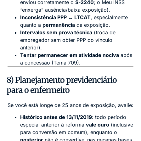
enviou corretamente o
S-2240
; o Meu INSS
“enxerga” ausência/baixa exposição).
Inconsistência PPP ↔ LTCAT
, especialmente
quanto a
permanência
da exposição.
Intervalos sem prova técnica
(troca de
empregador sem obter PPP do vínculo
anterior).
Tentar permanecer em atividade nociva
após
a concessão (Tema 709).
8) Planejamento previdenciário
para o enfermeiro
Se você está longe de 25 anos de exposição, avalie:
Histórico antes de 13/11/2019
: todo período
especial anterior à reforma
vale ouro
(inclusive
para conversão em comum), enquanto o
posterior
não é convertível nas mesmas bases.